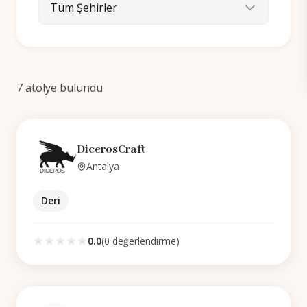
Tüm Şehirler
7
atölye bulundu
DicerosCraft
Antalya
Deri
0.0
(
0
değerlendirme)